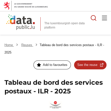
Searc
The luxembourgish open data
Home
Reuses
​​​​Tableau de bord des services postaux - ILR -
2025
Add to favourites
See the reuse
​​​​Tableau de bord des services
postaux - ILR - 2025