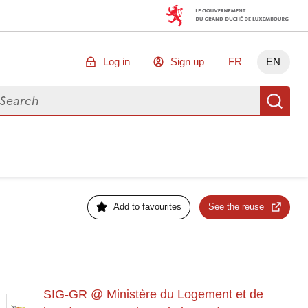
Log in
Sign up
FR
EN
arch for data
Se
Add to favourites
See the reuse
SIG-GR @ Ministère du Logement et de