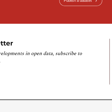
Publish a dataset
tter
velopments in open data, subscribe to
.