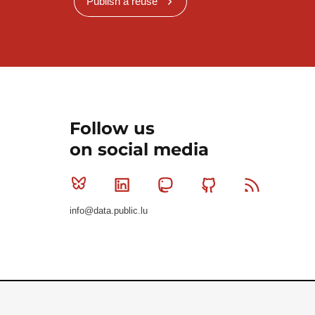
Publish a reuse
Follow us
on social media
Bluesky
Linkedin
Mastodon
Github
RSS
info@data.public.lu
Le Gouvernement du Grand-Duché de Luxembourg - S