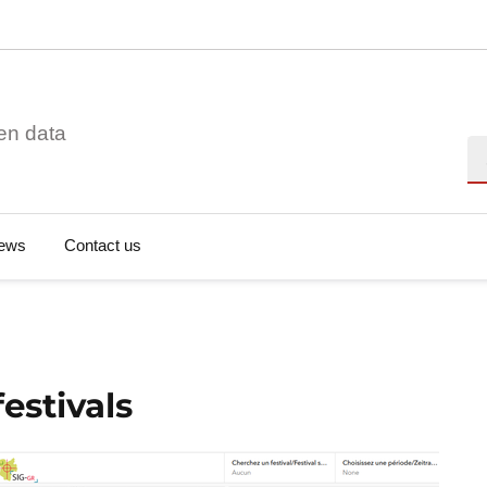
en data
Se
ews
Contact us
estivals