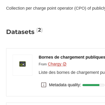
Collection per charge point operator (CPO) of public
2
Datasets
Bornes de chargement publiques 
Chargy
From
Liste des bornes de chargement pub
Metadata quality:
Metadata quality: