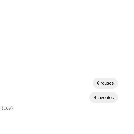
6
reuses
4
favorites
 (CC0)