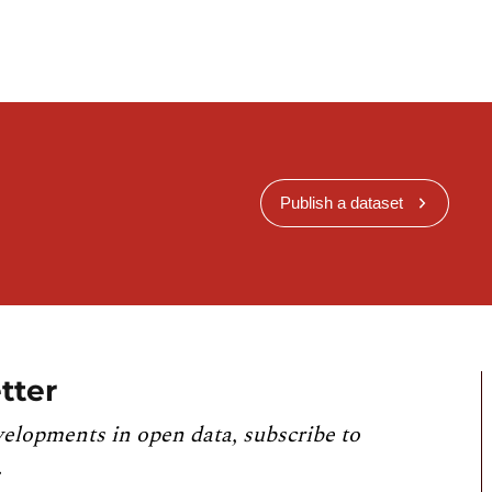
Publish a dataset
tter
velopments in open data, subscribe to
.