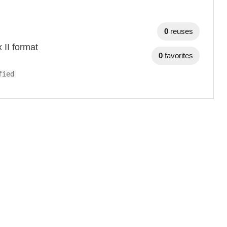
0
reuses
 II format
0
favorites
fied