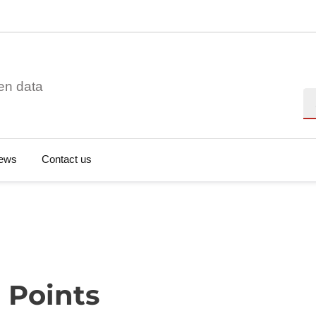
en data
Se
ews
Contact us
 Points