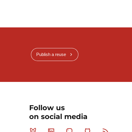
Publish a reuse
Follow us
on social media
Bluesky
Linkedin
Mastodon
Github
RSS