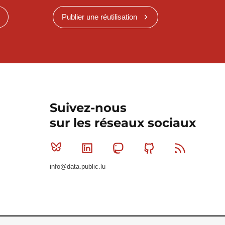
Publier une réutilisation
Suivez-nous
sur les réseaux sociaux
Bluesky
Linkedin
Mastodon
Github
RSS
info@data.public.lu