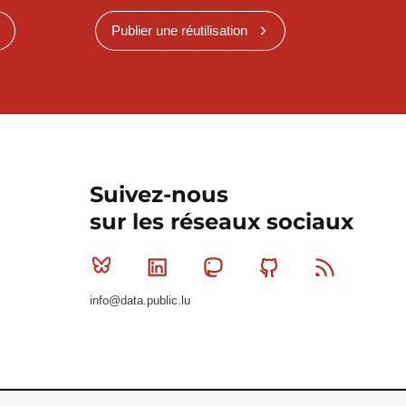
Publier une réutilisation
Suivez-nous
sur les réseaux sociaux
Bluesky
Linkedin
Mastodon
Github
RSS
info@data.public.lu