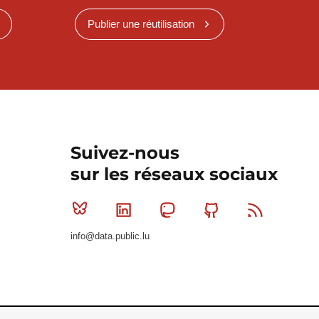
Publier une réutilisation
Suivez-nous
sur les réseaux sociaux
Bluesky
Linkedin
Mastodon
Github
RSS
info@data.public.lu