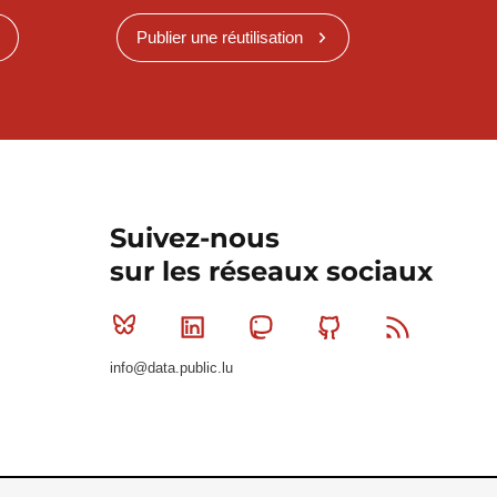
Publier une réutilisation
Suivez-nous
sur les réseaux sociaux
Bluesky
Linkedin
Mastodon
Github
RSS
info@data.public.lu