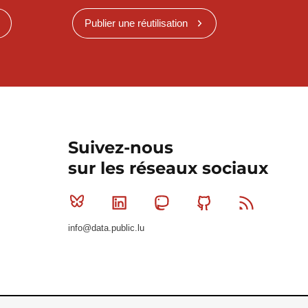
Publier une réutilisation
Suivez-nous
sur les réseaux sociaux
Bluesky
Linkedin
Mastodon
Github
RSS
info@data.public.lu