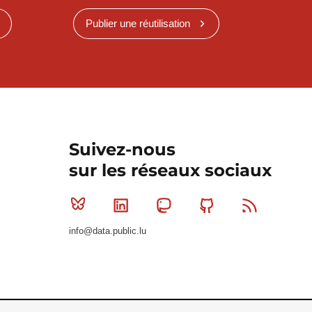
Publier une réutilisation
Suivez-nous
sur les réseaux sociaux
Bluesky
Linkedin
Mastodon
Github
RSS
info@data.public.lu