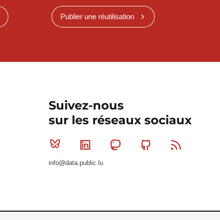
Publier une réutilisation
Suivez-nous
sur les réseaux sociaux
Bluesky
Linkedin
Mastodon
Github
RSS
info@data.public.lu