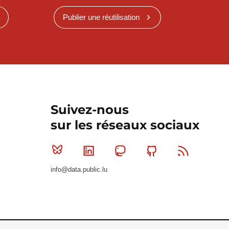
Publier une réutilisation
Suivez-nous
sur les réseaux sociaux
Bluesky
Linkedin
Mastodon
Github
RSS
info@data.public.lu