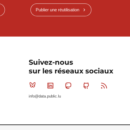
Publier une réutilisation
Suivez-nous
sur les réseaux sociaux
Bluesky
Linkedin
Mastodon
Github
RSS
info@data.public.lu