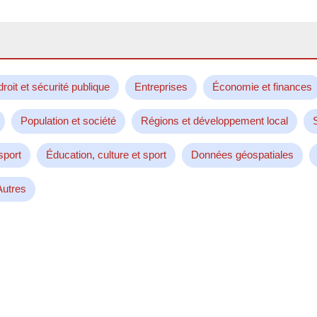
droit et sécurité publique
Entreprises
Économie et finances
Population et société
Régions et développement local
sport
Éducation, culture et sport
Données géospatiales
Autres