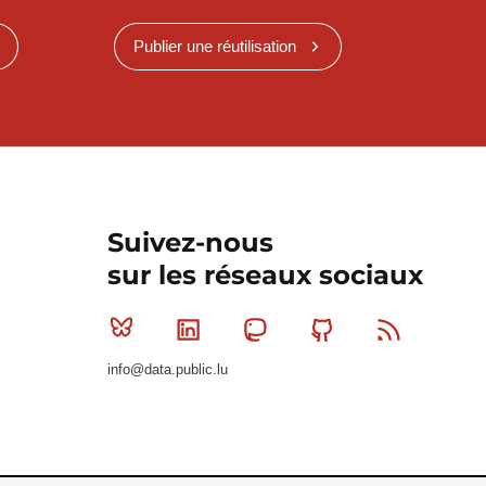
Publier une réutilisation
Suivez-nous
sur les réseaux sociaux
Bluesky
Linkedin
Mastodon
Github
RSS
info@data.public.lu