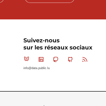
Suivez-nous
sur les réseaux sociaux
Bluesky
Linkedin
Mastodon
Github
RSS
info@data.public.lu
Le Gouvernement du Grand-Duché de Luxembourg - S