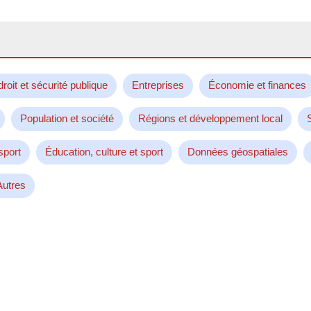
droit et sécurité publique
Entreprises
Économie et finances
Population et société
Régions et développement local
sport
Éducation, culture et sport
Données géospatiales
Autres