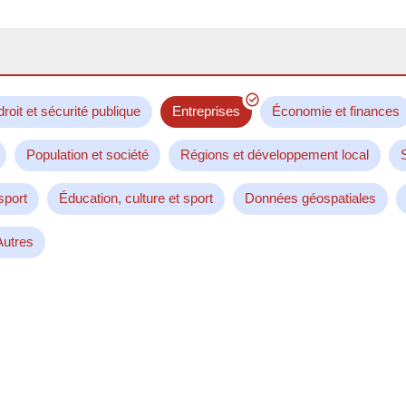
droit et sécurité publique
Entreprises
Économie et finances
Population et société
Régions et développement local
sport
Éducation, culture et sport
Données géospatiales
Autres