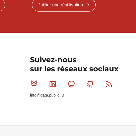
Publier une réutilisation
Suivez-nous
sur les réseaux sociaux
Bluesky
Linkedin
Mastodon
Github
RSS
info@data.public.lu