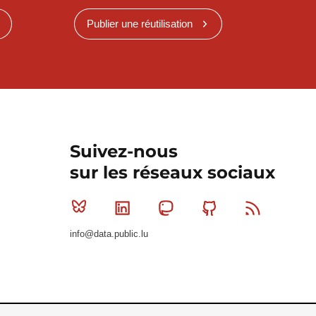
Publier une réutilisation
Suivez-nous
sur les réseaux sociaux
Bluesky
Linkedin
Mastodon
Github
RSS
info@data.public.lu