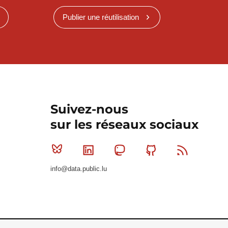
Publier une réutilisation
Suivez-nous
sur les réseaux sociaux
Bluesky
Linkedin
Mastodon
Github
RSS
info@data.public.lu