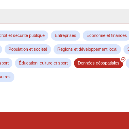
droit et sécurité publique
Entreprises
Économie et finances
Population et société
Régions et développement local
sport
Éducation, culture et sport
Données géospatiales
Autres