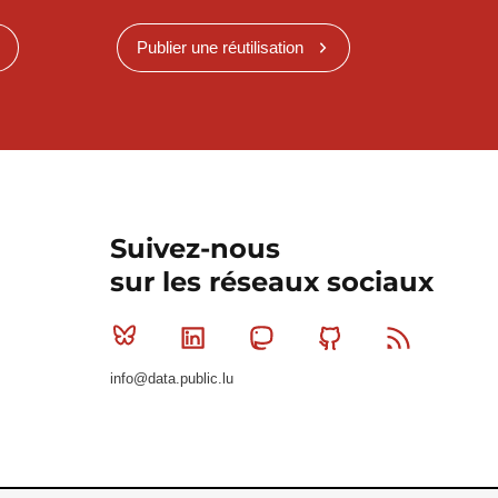
Publier une réutilisation
Suivez-nous
sur les réseaux sociaux
Bluesky
Linkedin
Mastodon
Github
RSS
info@data.public.lu