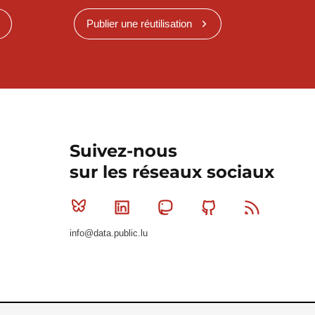
Publier une réutilisation
Suivez-nous
sur les réseaux sociaux
Bluesky
Linkedin
Mastodon
Github
RSS
info@data.public.lu