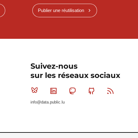
Publier une réutilisation
Suivez-nous
sur les réseaux sociaux
Bluesky
Linkedin
Mastodon
Github
RSS
info@data.public.lu