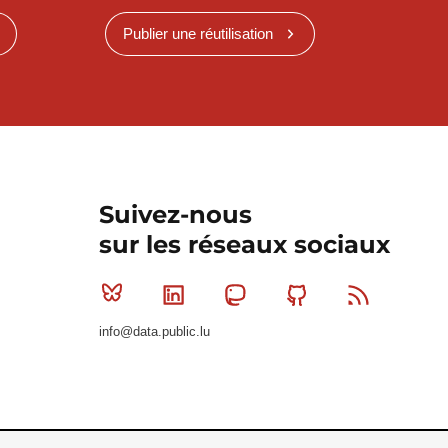
Publier une réutilisation
Suivez-nous
sur les réseaux sociaux
Bluesky
Linkedin
Mastodon
Github
RSS
info@data.public.lu