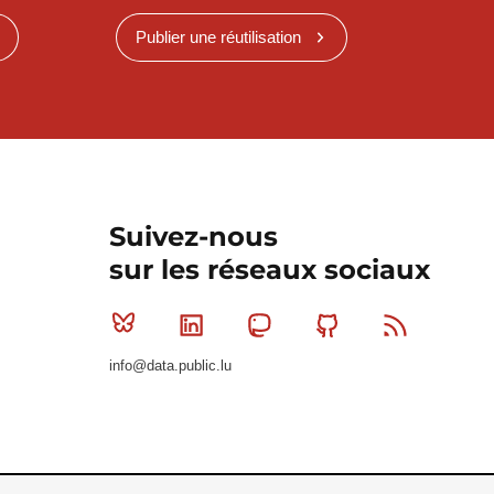
Publier une réutilisation
Suivez-nous
sur les réseaux sociaux
Bluesky
Linkedin
Mastodon
Github
RSS
info@data.public.lu