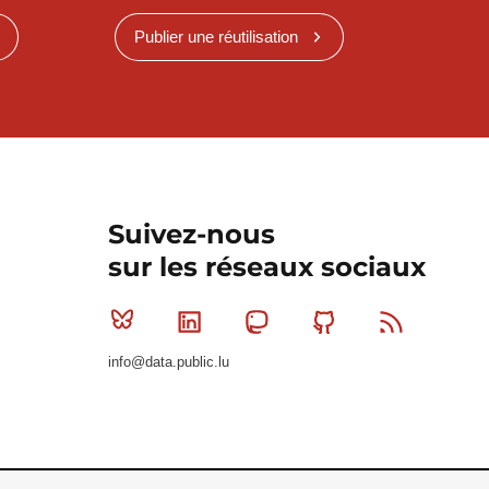
Publier une réutilisation
Suivez-nous
sur les réseaux sociaux
Bluesky
Linkedin
Mastodon
Github
RSS
info@data.public.lu