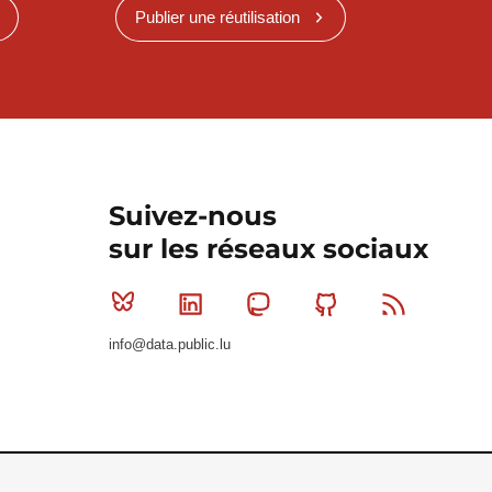
Publier une réutilisation
Suivez-nous
sur les réseaux sociaux
Bluesky
Linkedin
Mastodon
Github
RSS
info@data.public.lu