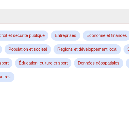
droit et sécurité publique
Entreprises
Économie et finances
Population et société
Régions et développement local
sport
Éducation, culture et sport
Données géospatiales
Autres