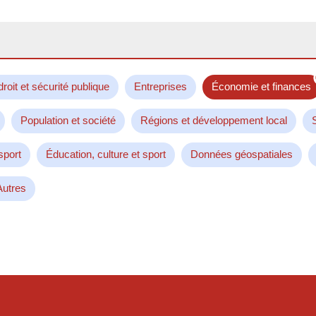
droit et sécurité publique
Entreprises
Économie et finances
Population et société
Régions et développement local
sport
Éducation, culture et sport
Données géospatiales
Autres