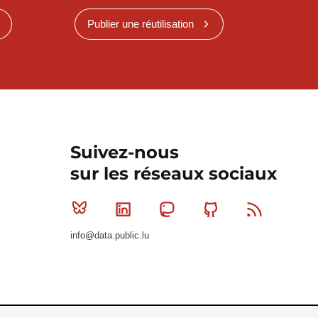
Publier une réutilisation
Suivez-nous
sur les réseaux sociaux
Bluesky
Linkedin
Mastodon
Github
RSS
info@data.public.lu