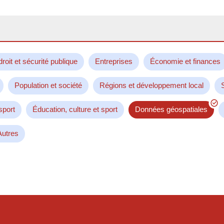
droit et sécurité publique
Entreprises
Économie et finances
Population et société
Régions et développement local
sport
Éducation, culture et sport
Données géospatiales
Autres