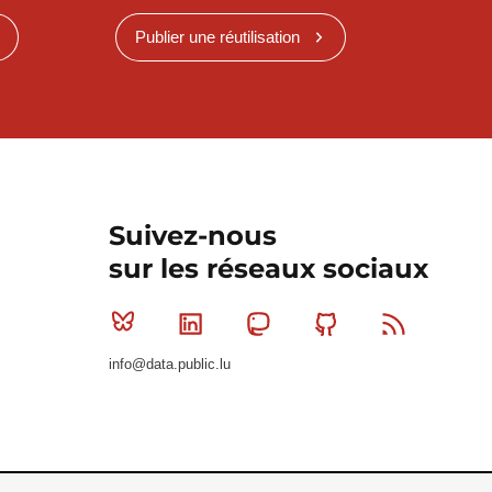
Publier une réutilisation
Suivez-nous
sur les réseaux sociaux
Bluesky
Linkedin
Mastodon
Github
RSS
info@data.public.lu