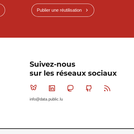
Publier une réutilisation
Suivez-nous
sur les réseaux sociaux
Bluesky
Linkedin
Mastodon
Github
RSS
info@data.public.lu