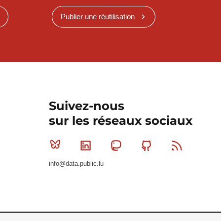
Publier une réutilisation
Suivez-nous
sur les réseaux sociaux
Bluesky
Linkedin
Mastodon
Github
RSS
info@data.public.lu