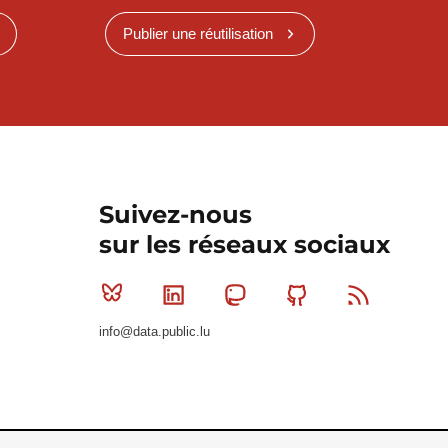
Publier une réutilisation
Suivez-nous
sur les réseaux sociaux
Bluesky
Linkedin
Mastodon
Github
RSS
info@data.public.lu