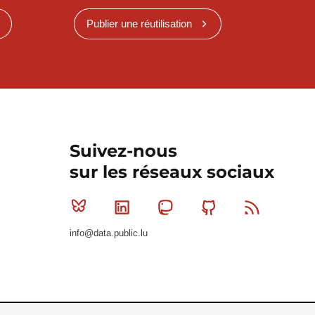
Publier une réutilisation
Suivez-nous
sur les réseaux sociaux
Bluesky
Linkedin
Mastodon
Github
RSS
info@data.public.lu