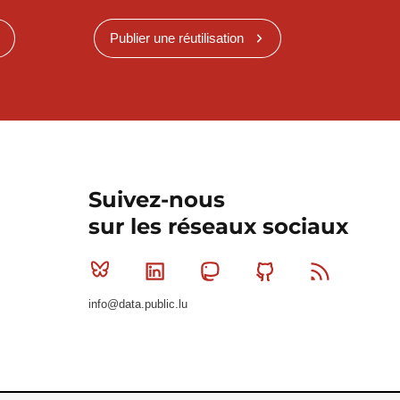
Publier une réutilisation
Suivez-nous
sur les réseaux sociaux
Bluesky
Linkedin
Mastodon
Github
RSS
info@data.public.lu