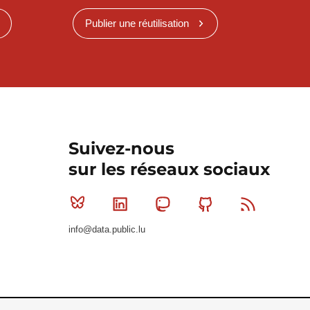
Publier une réutilisation
Suivez-nous
sur les réseaux sociaux
Bluesky
Linkedin
Mastodon
Github
RSS
info@data.public.lu