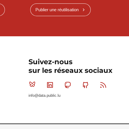
Publier une réutilisation
Suivez-nous
sur les réseaux sociaux
Bluesky
Linkedin
Mastodon
Github
RSS
info@data.public.lu