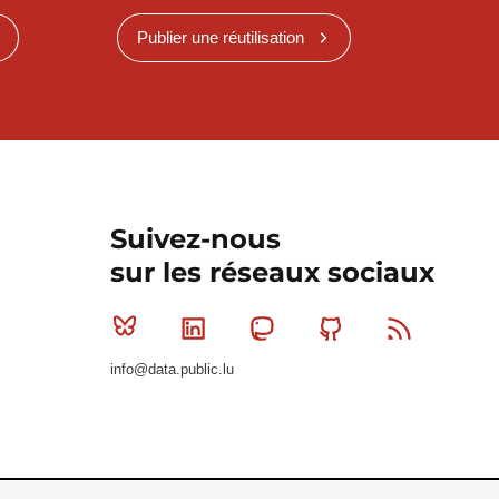
Publier une réutilisation
Suivez-nous
sur les réseaux sociaux
Bluesky
Linkedin
Mastodon
Github
RSS
info@data.public.lu