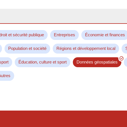
droit et sécurité publique
Entreprises
Économie et finances
Population et société
Régions et développement local
sport
Éducation, culture et sport
Données géospatiales
Autres