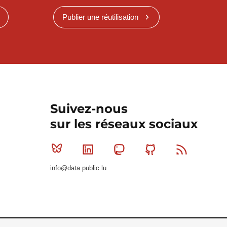
Publier une réutilisation
Suivez-nous
sur les réseaux sociaux
Bluesky
Linkedin
Mastodon
Github
RSS
info@data.public.lu