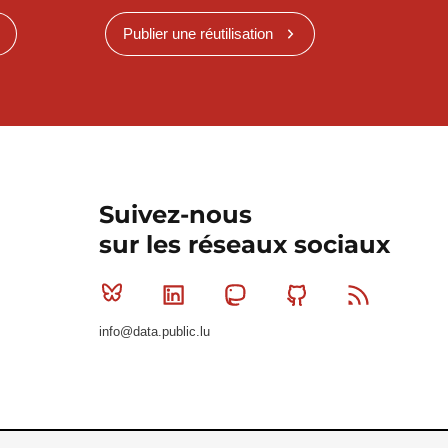
Publier une réutilisation
Suivez-nous
sur les réseaux sociaux
Bluesky
Linkedin
Mastodon
Github
RSS
info@data.public.lu