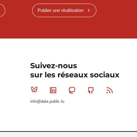
Publier une réutilisation
Suivez-nous
sur les réseaux sociaux
Bluesky
Linkedin
Mastodon
Github
RSS
info@data.public.lu