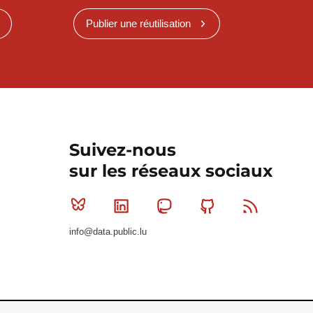
Publier une réutilisation
Suivez-nous
sur les réseaux sociaux
Bluesky
Linkedin
Mastodon
Github
RSS
info@data.public.lu