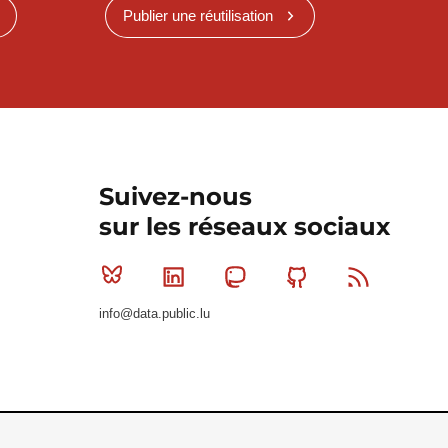
Publier une réutilisation
Suivez-nous
sur les réseaux sociaux
Bluesky
Linkedin
Mastodon
Github
RSS
info@data.public.lu