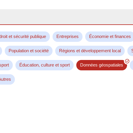
droit et sécurité publique
Entreprises
Économie et finances
Population et société
Régions et développement local
sport
Éducation, culture et sport
Données géospatiales
Autres