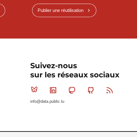
Publier une réutilisation
Suivez-nous
sur les réseaux sociaux
Bluesky
Linkedin
Mastodon
Github
RSS
info@data.public.lu