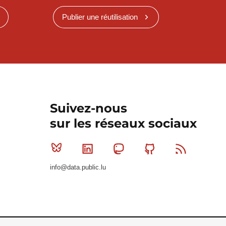
Publier une réutilisation
Suivez-nous
sur les réseaux sociaux
Bluesky
Linkedin
Mastodon
Github
RSS
info@data.public.lu