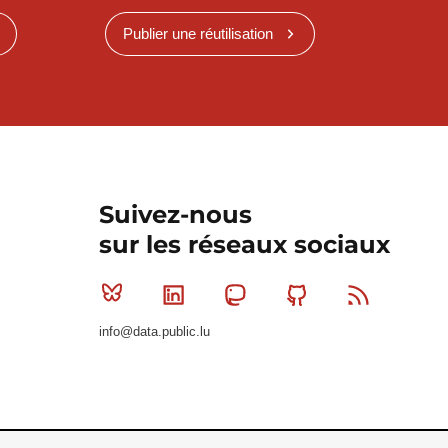
Publier une réutilisation
Suivez-nous
sur les réseaux sociaux
Bluesky
Linkedin
Mastodon
Github
RSS
info@data.public.lu