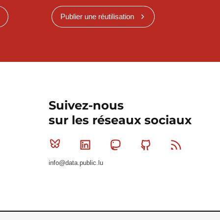
Publier une réutilisation
Suivez-nous
sur les réseaux sociaux
Bluesky
Linkedin
Mastodon
Github
RSS
info@data.public.lu