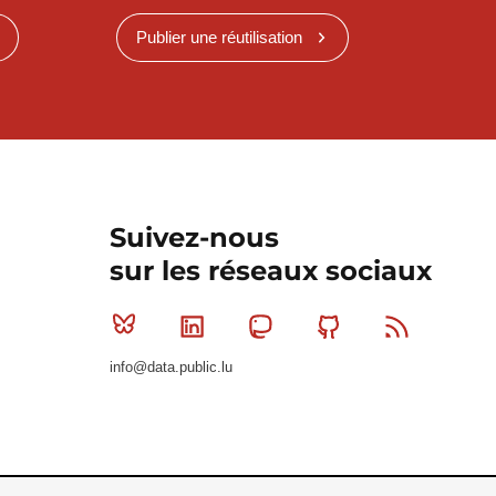
Publier une réutilisation
Suivez-nous
sur les réseaux sociaux
Bluesky
Linkedin
Mastodon
Github
RSS
info@data.public.lu