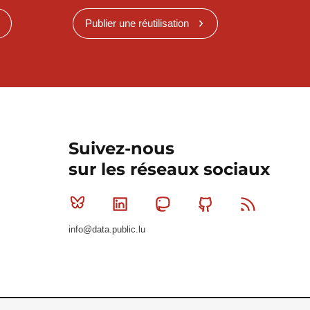
Publier une réutilisation
Suivez-nous
sur les réseaux sociaux
Bluesky
Linkedin
Mastodon
Github
RSS
info@data.public.lu