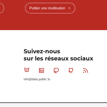
Publier une réutilisation
Suivez-nous
sur les réseaux sociaux
Bluesky
Linkedin
Mastodon
Github
RSS
info@data.public.lu