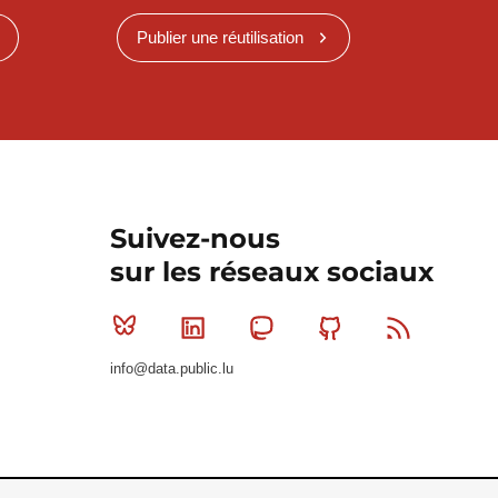
Publier une réutilisation
Suivez-nous
sur les réseaux sociaux
Bluesky
Linkedin
Mastodon
Github
RSS
info@data.public.lu