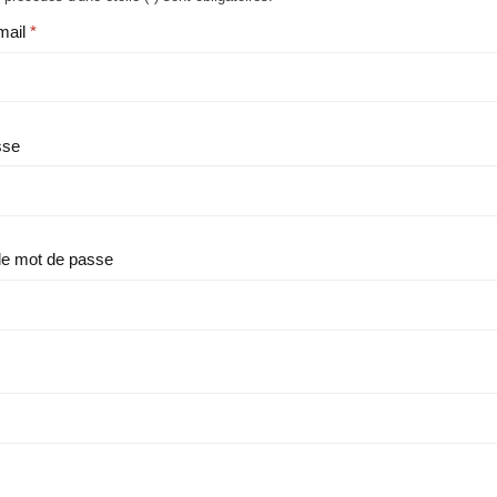
mail
sse
le mot de passe