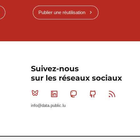
Publier une réutilisation
Suivez-nous
sur les réseaux sociaux
Bluesky
Linkedin
Mastodon
Github
RSS
info@data.public.lu