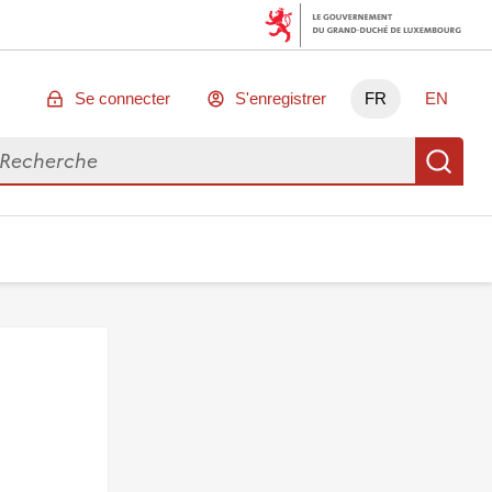
Se connecter
S'enregistrer
FR
EN
chercher des données
Re