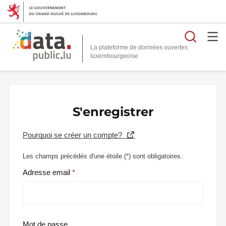
Reche
La plateforme de données ouvertes
S'enregistrer
Pourquoi se créer un compte?
Les champs précédés d'une étoile (
*
) sont obligatoires.
Adresse email
Mot de passe