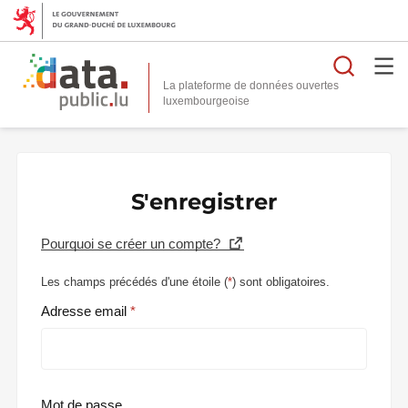
Reche
La plateforme de données ouvertes
S'enregistrer
Pourquoi se créer un compte?
Les champs précédés d'une étoile (
*
) sont obligatoires.
Adresse email
Mot de passe